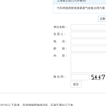
上海惠太进口汽车修理厂
汽车烤漆房喷漆漆雾废气收集治理方案
总数
单位名称：
负 责 人：
电 话：
邮 箱：
内 容：
验 证 码：
州吴中"出口,下高速。苏州绕城西南线S58，石湖互通出口下来。