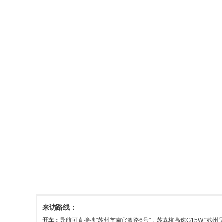
来访路线：
开车：
导航可直接搜"苏州市南官渡路6号"，苏嘉杭高速G15W,"苏