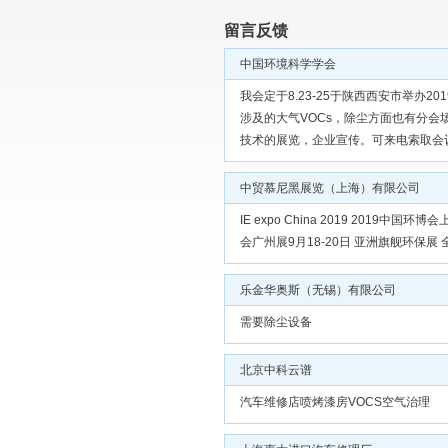
留言反馈
中国环境科学学会
我会定于8.23-25于陕西西安市举办
涉及的大气VOCs，除尘方面也有分
技术的展览，企业宣传。可来电索取会
中贸慕尼黑展览（上海）有限公司
IE expo China 2019 2019中国
会广州展9月18-20日 亚洲旗舰环保
乐金华奥斯（无锡）有限公司
需要除尘设备
北京中科云谱
汽车维修店喷烤漆房VOCS空气治理