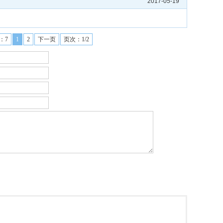
2017-05-19
：7
1
2
下一页
页次：1/2