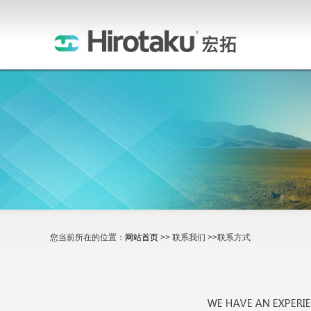
您当前所在的位置：
网站首页
>> 联系我们 >>联系方式