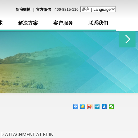
新浪微博
|
官方微信
400-8815-110
术
解决方案
客户服务
联系我们