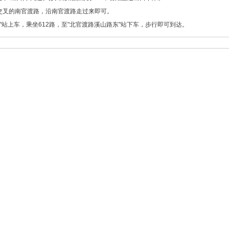
与之交叉的南官渡路，沿南官渡路走过来即可。
"站上车，乘坐612路，至"北官渡路溪山路东"站下车，步行即可到达。