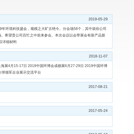
2019-05-29
2019年环境科技盛会，规模之大旷古绝今。分会场58个，其中就你公司
会场。希望贵公司百忙之中前来参会。本次会议以会带展会有新产品新
议详细材料
2018-11-07
环博会上海展4月15-17日 2019中国环博会成都展6月27-29日 2019中国环博
展 全球领军企业展示交流平台
2017-08-21
2017-05-24