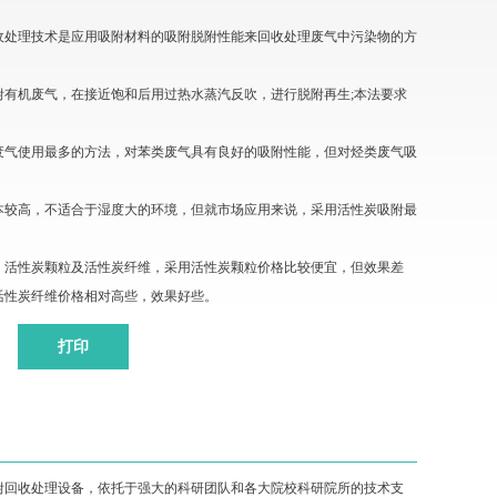
收处理技术是应用吸附材料的吸附脱附性能来回收处理废气中污染物的方
附有机废气，在接近饱和后用过热水蒸汽反吹，进行脱附再生;本法要求
。
废气使用最多的方法，对苯类废气具有良好的吸附性能，但对烃类废气吸
本较高，不适合于湿度大的环境，但就市场应用来说，采用活性炭吸附最
：活性炭颗粒及活性炭纤维，采用活性炭颗粒价格比较便宜，但效果差
活性炭纤维价格相对高些，效果好些。
打印
附回收处理设备，依托于强大的科研团队和各大院校科研院所的技术支